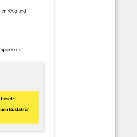
einen Weg und
Papierform.
 besetzt.
euen Busfahrer