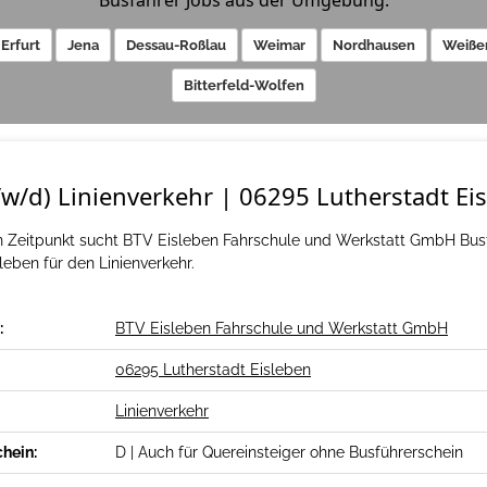
Busfahrer Jobs aus der Umgebung:
Erfurt
Jena
Dessau-Roßlau
Weimar
Nordhausen
Weiße
Bitterfeld-Wolfen
w/d) Linienverkehr | 06295 Lutherstadt Ei
Zeitpunkt sucht BTV Eisleben Fahrschule und Werkstatt GmbH Busf
leben für den Linienverkehr.
:
BTV Eisleben Fahrschule und Werkstatt GmbH
06295 Lutherstadt Eisleben
Linienverkehr
chein:
D | Auch für Quereinsteiger ohne Busführerschein