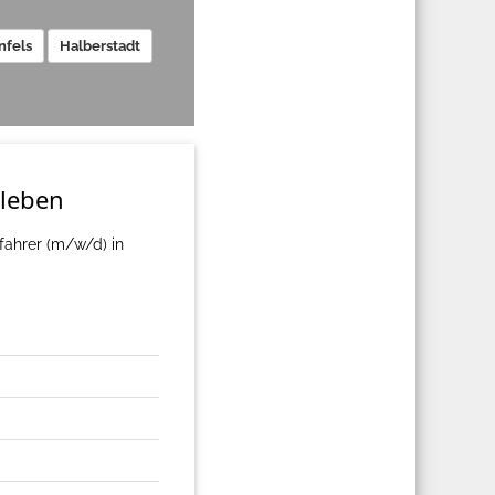
nfels
Halberstadt
sleben
ahrer (m/w/d) in