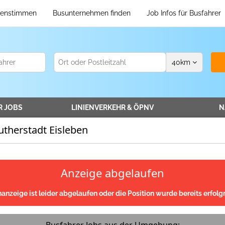
enstimmen
Busunternehmen finden
Job Infos für Busfahrer
40
km
R
JOBS
LINIENVERKEHR
& ÖPNV
N
therstadt Eisleben
Anzeige abgelaufen
nanzeige ist leider abgelaufen oder die Position wurde bereits erfolgr