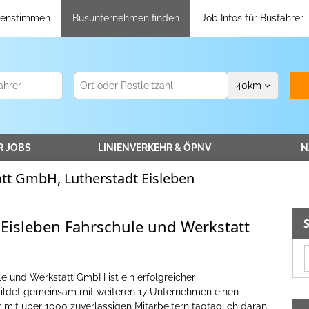
enstimmen
Busunternehmen finden
Job Infos für Busfahrer
40
km
R
JOBS
LINIENVERKEHR
& ÖPNV
N
tt GmbH, Lutherstadt Eisleben
 Eisleben Fahrschule und Werkstatt
e und Werkstatt GmbH ist ein erfolgreicher
 bildet gemeinsam mit weiteren 17 Unternehmen einen
mit über 1000 zuverlässigen Mitarbeitern tagtäglich daran