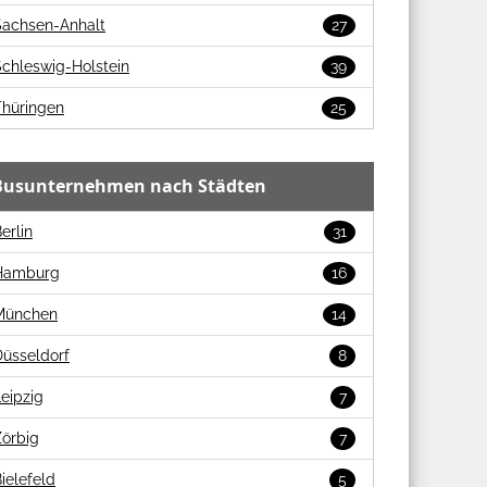
Sachsen-Anhalt
27
chleswig-Holstein
39
Thüringen
25
Busunternehmen nach Städten
erlin
31
Hamburg
16
München
14
Düsseldorf
8
eipzig
7
Zörbig
7
ielefeld
5