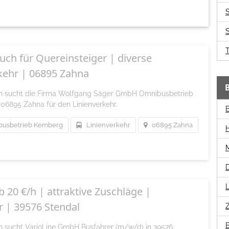
S
uch für Quereinsteiger | diverse
kehr | 06895 Zahna
ich sucht die Firma Wolfgang Säger GmbH Omnibusbetrieb
06895 Zahna für den Linienverkehr.
B
usbetrieb Kemberg
Linienverkehr
06895 Zahna
L
 20 €/h | attraktive Zuschläge |
 | 39576 Stendal
B
ch sucht VarioLine GmbH Busfahrer (m/w/d) in 39576