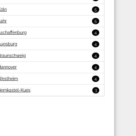
Köln
5
Lahr
5
Aschaffenburg
4
Augsburg
4
Braunschweig
4
Hannover
4
Westheim
4
Bernkastel-Kues
3