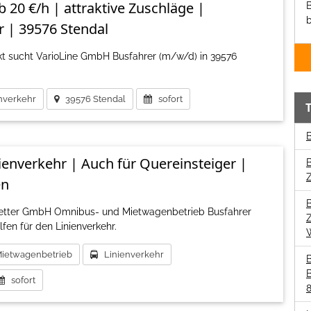
 20 €/h | attraktive Zuschläge |
B
b
 | 39576 Stendal
t sucht VarioLine GmbH Busfahrer (m/w/d) in 39576
nverkehr
39576 Stendal
sofort
B
ienverkehr | Auch für Quereinsteiger |
B
Z
en
B
 Vetter GmbH Omnibus- und Mietwagenbetrieb Busfahrer
Z
fen für den Linienverkehr.
ietwagenbetrieb
Linienverkehr
B
B
sofort