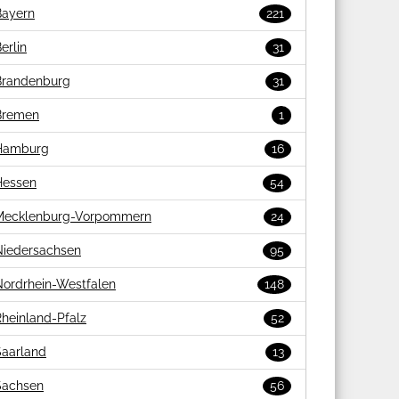
Bayern
221
erlin
31
Brandenburg
31
Bremen
1
Hamburg
16
Hessen
54
Mecklenburg-Vorpommern
24
Niedersachsen
95
Nordrhein-Westfalen
148
heinland-Pfalz
52
Saarland
13
Sachsen
56