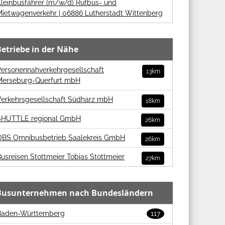
Kleinbusfahrer (m/w/d) Rufbus- und
Mietwagenverkehr | 06886 Lutherstadt Wittenberg
Betriebe in der Nähe
Personennahverkehrgesellschaft
13km
Merseburg-Querfurt mbH
Verkehrsgesellschaft Südharz mbH
18km
SHUTTLE regional GmbH
26km
OBS Omnibusbetrieb Saalekreis GmbH
26km
usreisen Stottmeier Tobias Stottmeier
27km
Busunternehmen nach Bundesländern
Baden-Württemberg
117