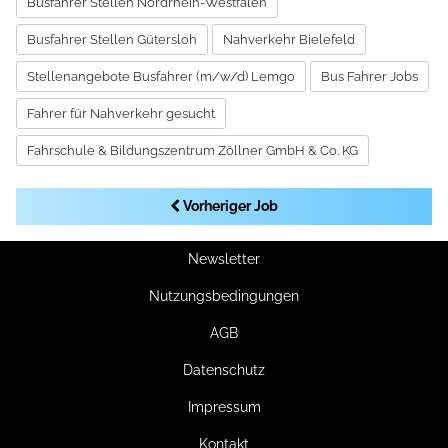
Busfahrer Stellen Nordrhein-Westfalen
Busfahrer Stellen Gütersloh
Nahverkehr Bielefeld
Stellenangebote Busfahrer (m/w/d) Lemgo
Bus Fahrer Jobs
Fahrer für Nahverkehr gesucht
Fahrschule & Bildungszentrum Zöllner GmbH & Co. KG
Vorheriger Job
Newsletter
Nutzungsbedingungen
AGB
Datenschutz
Impressum
Kontakt