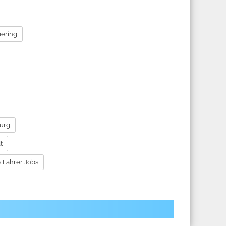
ering
urg
t
 Fahrer Jobs