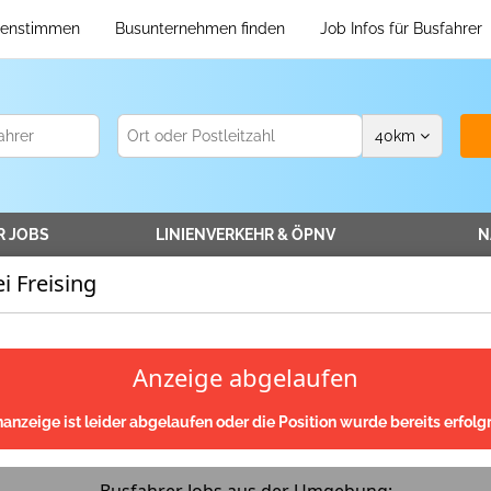
enstimmen
Busunternehmen finden
Job Infos für Busfahrer
40
km
R
JOBS
LINIENVERKEHR
& ÖPNV
N
i Freising
Anzeige abgelaufen
nanzeige ist leider abgelaufen oder die Position wurde bereits erfolgr