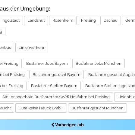
 aus der Umgebung:
Ingolstadt
Landshut
Rosenheim
Freising
Dachau
Germ
ng
ienbus
Linienverkehr
i Freising
Busfahrer Jobs Bayern
Busfahrer Jobs München
 bei Freising
Busfahrer gesucht Bayern
Busfahrer gesucht Augsb
 bei Freising
Busfahrer Stellen Bayern
Busfahrer Stellen Ingolstad
Stellenangebote Busfahrer (m/w/d) Neufahrn bei Freising
Linienbus
esucht
Gute Reise Hauck GmbH
Busfahrer gesucht München
Vorheriger Job