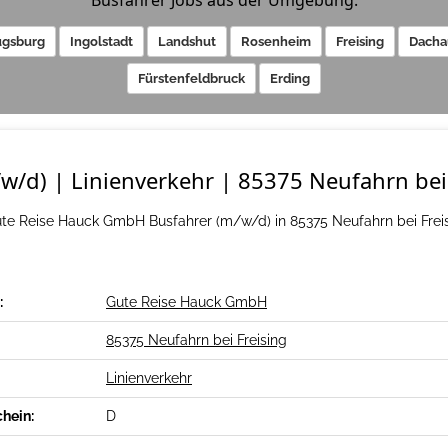
Busfahrer Jobs aus der Umgebung:
gsburg
Ingolstadt
Landshut
Rosenheim
Freising
Dacha
Fürstenfeldbruck
Erding
w/d) | Linienverkehr | 85375 Neufahrn bei
ute Reise Hauck GmbH Busfahrer (m/w/d) in 85375 Neufahrn bei Freis
:
Gute Reise Hauck GmbH
85375 Neufahrn bei Freising
Linienverkehr
chein:
D