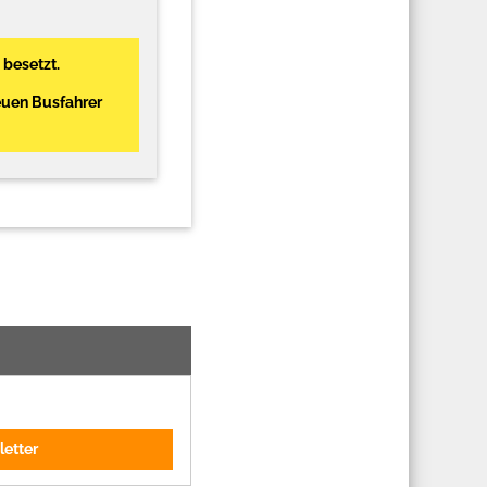
 besetzt.
euen Busfahrer
letter