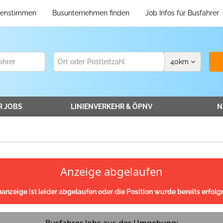
enstimmen
Busunternehmen finden
Job Infos für Busfahrer
40
km
R
JOBS
LINIENVERKEHR
& ÖPNV
N
Anzeige abgelaufen
nanzeige ist leider abgelaufen oder die Position wurde bereits erfolgr