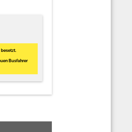
 besetzt.
euen Busfahrer