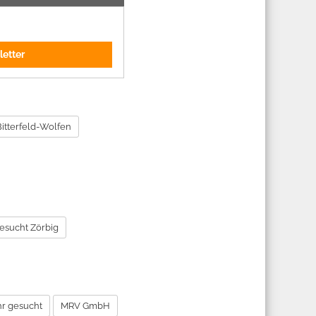
letter
Bitterfeld-Wolfen
esucht Zörbig
hr gesucht
MRV GmbH