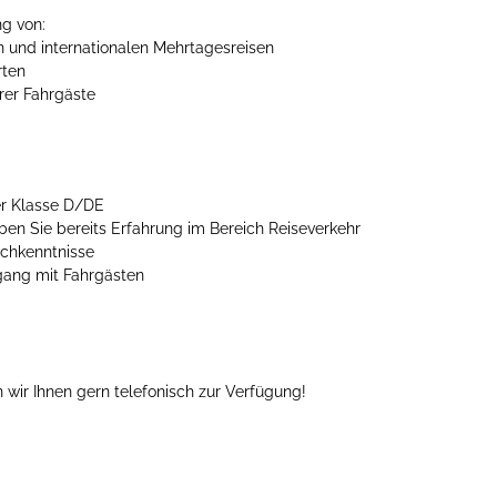
g von:
n und internationalen Mehrtagesreisen
rten
rer Fahrgäste
er Klasse D/DE
ben Sie bereits Erfahrung im Bereich Reiseverkehr
schkenntnisse
ang mit Fahrgästen
 wir Ihnen gern telefonisch zur Verfügung!