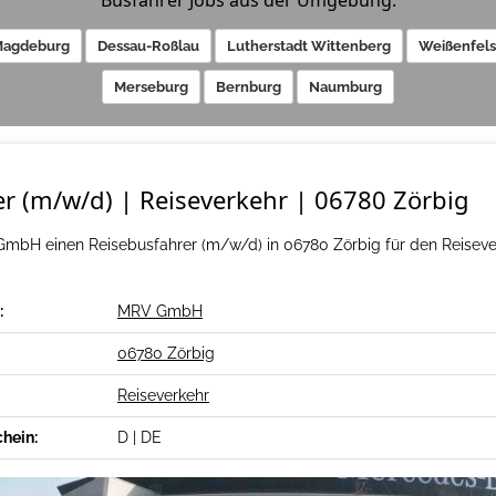
Busfahrer Jobs aus der Umgebung:
agdeburg
Dessau-Roßlau
Lutherstadt Wittenberg
Weißenfels
Merseburg
Bernburg
Naumburg
r (m/w/d) | Reiseverkehr | 06780 Zörbig
GmbH einen Reisebusfahrer (m/w/d) in 06780 Zörbig für den Reiseve
:
MRV GmbH
06780 Zörbig
Reiseverkehr
chein:
D | DE