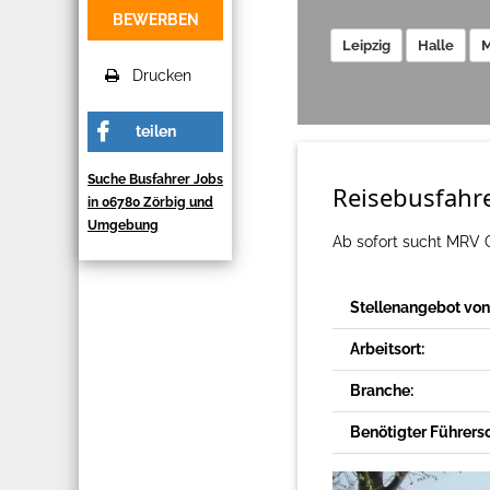
BEWERBEN
Leipzig
Halle
M
Drucken
teilen
Suche Busfahrer Jobs
Reisebusfahre
in 06780 Zörbig und
Umgebung
Ab sofort sucht MRV 
Stellenangebot von
Arbeitsort:
Branche:
Benötigter Führers