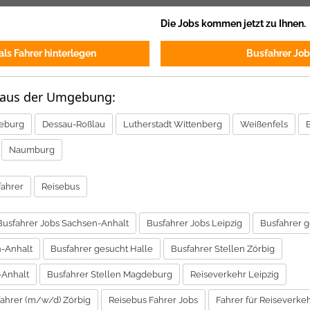
Die Jobs kommen jetzt zu Ihnen.
ls Fahrer hinterlegen
Busfahrer Job
 aus der Umgebung:
eburg
Dessau-Roßlau
Lutherstadt Wittenberg
Weißenfels
Naumburg
fahrer
Reisebus
Busfahrer Jobs Sachsen-Anhalt
Busfahrer Jobs Leipzig
Busfahrer g
n-Anhalt
Busfahrer gesucht Halle
Busfahrer Stellen Zörbig
-Anhalt
Busfahrer Stellen Magdeburg
Reiseverkehr Leipzig
ahrer (m/w/d) Zörbig
Reisebus Fahrer Jobs
Fahrer für Reiseverke