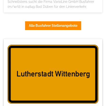
Schnellstens sucht die Firma VarioLine GmbH Busfahrer
(m/w/d) in 04849 Bad Düben für den Linienverkehr.
Alle Busfahrer Stellenangebote