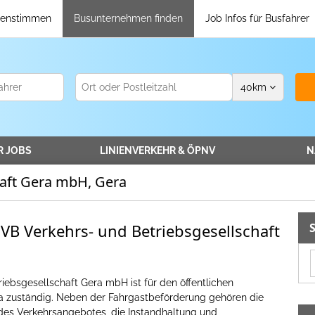
enstimmen
Busunternehmen finden
Job Infos für Busfahrer
40
km
R
JOBS
LINIENVERKEHR
& ÖPNV
N
haft Gera mbH, Gera
GVB Verkehrs- und Betriebsgesellschaft
iebsgesellschaft Gera mbH ist für den öffentlichen
a zuständig. Neben der Fahrgastbeförderung gehören die
des Verkehrsangebotes, die Instandhaltung und