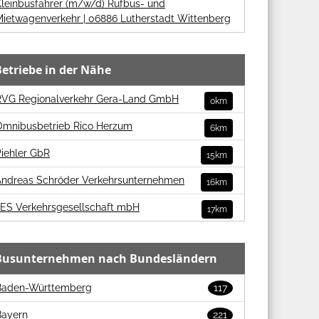
Kleinbusfahrer (m/w/d) Rufbus- und
Mietwagenverkehr | 06886 Lutherstadt Wittenberg
Betriebe in der Nähe
RVG Regionalverkehr Gera-Land GmbH
0km
Omnibusbetrieb Rico Herzum
6km
iehler GbR
15km
Andreas Schröder Verkehrsunternehmen
16km
JES Verkehrsgesellschaft mbH
17km
Busunternehmen nach Bundesländern
Baden-Württemberg
117
Bayern
221