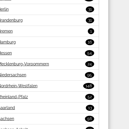
erlin
31
Brandenburg
31
Bremen
1
Hamburg
16
Hessen
54
Mecklenburg-Vorpommern
24
Niedersachsen
95
Nordrhein-Westfalen
148
heinland-Pfalz
52
Saarland
13
Sachsen
56