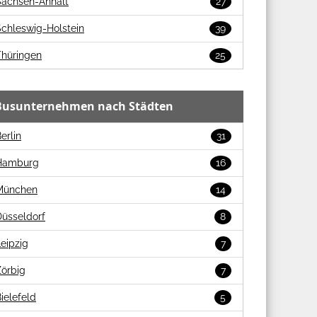
Sachsen-Anhalt
27
chleswig-Holstein
39
Thüringen
25
Busunternehmen nach Städten
erlin
31
Hamburg
16
München
14
Düsseldorf
8
eipzig
7
Zörbig
7
ielefeld
5