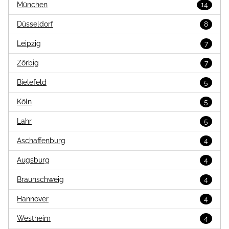
München
14
Düsseldorf
8
Leipzig
7
Zörbig
7
Bielefeld
5
Köln
5
Lahr
5
Aschaffenburg
4
Augsburg
4
Braunschweig
4
Hannover
4
Westheim
4