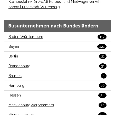
Kleinbusfahrer (m/w/d) Rufbus- und Mietwagenverkehr |
06886 Lutherstadt Wittenberg
Busunternehmen nach Bundesländern
Baden-Württemberg
117
Bayern
221
Berlin
31
Brandenburg
31
Bremen
1
Hamburg
16
Hessen
54
Mecklenburg-Vorpommern
24
Niedersachsen
95