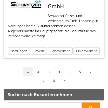
GmbH
Schwarzer Reise- und
Verkehrsbüro GmbH ansässig in
Nördlingen ist ein Busunternehmen dessen
Angebotspalette im Hauptgeschäft die Bedürfnisse des
Personenverkehrs tätigt.
Nördlingen
Bayern
Reiseverkehr
Linienverkehr
«
1
2
3
4
5
6
7
8
9
»
Suche nach Busunternehmen