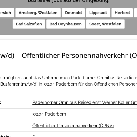
Busfahrer Jobs aus der Umgebung:
ersloh
Arnsberg, Westfalen
Detmold
Lippstadt
Herford
Bad Salzuflen
Bad Oeynhausen
Soest, Westfalen
w/d) | Öffentlicher Personennahverkehr (
llstmöglich sucht das Unternehmen Paderborner Omnibus Reisediens
Busfahrer (m/w/d) in 33104 Paderborn für den Öffentlichen Persone
:
Paderborner Omnibus Reisedienst Werner Koller G
33104 Paderborn
Öffentlicher Personennahverkehr (ÖPNV)