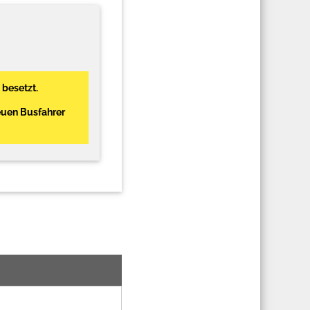
 besetzt.
euen Busfahrer