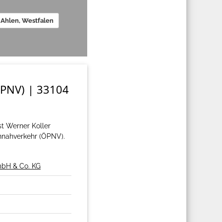
Ahlen, Westfalen
ÖPNV) | 33104
t Werner Koller
nnahverkehr (ÖPNV).
mbH & Co. KG