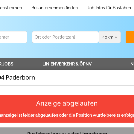
enstimmen
Busunternehmen finden
Job Infos für Busfahrer
40
km
R
JOBS
LINIENVERKEHR
& ÖPNV
N
04 Paderborn
Anzeige abgelaufen
nanzeige ist leider abgelaufen oder die Position wurde bereits erfolgr