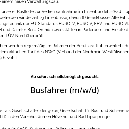
ie einem neuen Verwaltungsbau.
 unserer Busflotte zur Verkehrsaufnahme im Linienbündel 2 (Bad Lip
betreiben wir derzeit 23 Linienbusse, davon 6 Gelenkbusse. Alle Fah
ungstechnik der EU-Standards EURO IV, EURO V, EEV und EURO VI.
 und Daimler Benz Omnibuswerkstätten in Paderborn und Bielefeld 
en TÜV Nord überprüft.
rer werden regelmäßig im Rahmen der Berufskraftfahrerweiterbildu
 dem aktuellen Tarif des NWO (Verband der Nordrhein Westfälische
 bezahlt.
Ab sofort schnellstmöglich gesucht:
Busfahrer (m/w/d)
 wir als Gesellschafter der go.on, Gesellschaft für Bus- und Schiene
tift) in den Verkehrsräumen Hövelhof und Bad Lippspringe.
ahrer (m/w/d) für den innerstädtischen Linienverkehr.