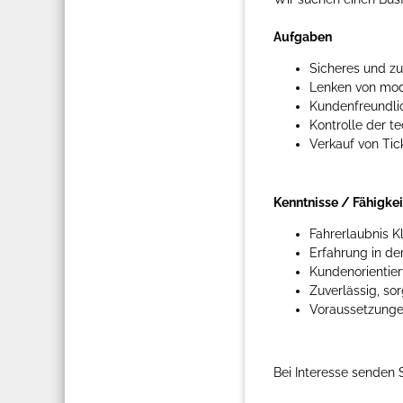
Aufgaben
Sicheres und zu
Lenken von mod
Kundenfreundlic
Kontrolle der t
Verkauf von Tic
Kenntnisse / Fähigke
Fahrerlaubnis K
Erfahrung in d
Kundenorientie
Zuverlässig, so
Voraussetzungen
Bei Interesse senden 