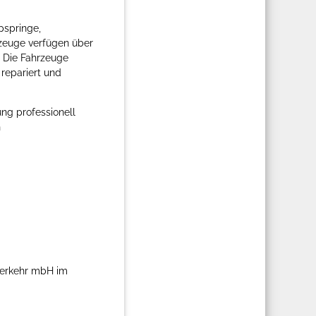
pspringe,
rzeuge verfügen über
 Die Fahrzeuge
repariert und
ng professionell
n
nverkehr mbH im