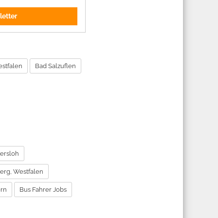
letter
estfalen
Bad Salzuflen
tersloh
berg, Westfalen
orn
Bus Fahrer Jobs