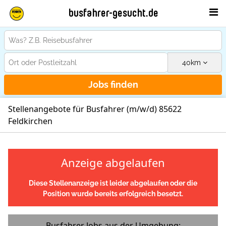
busfahrer-gesucht.de
40
km
Jobs finden
Stellenangebote für Busfahrer (m/w/d) 85622
Feldkirchen
Anzeige abgelaufen
Diese Stellenanzeige ist leider abgelaufen oder die
Position wurde bereits erfolgreich besetzt.
Busfahrer Jobs aus der Umgebung: