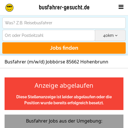
busfahrer-gesucht.de
40
km
Jobs finden
Busfahrer (m/w/d) Jobbörse 85662 Hohenbrunn
Anzeige abgelaufen
Diese Stellenanzeige ist leider abgelaufen oder die
Position wurde bereits erfolgreich besetzt.
Busfahrer Jobs aus der Umgebung: