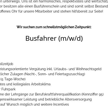
n unterwegs. Uns ist ein harmonisches, respektvolles und wertschä
ber besitzen alle einen Busführerschein und sind somit selbst Bestan
fenes Ohr für unsere Mitarbeiter und stehen hilfsbereit zur Seite!
Wir suchen zum schnellstmöglichen Zeitpunkt:
Busfahrer (m/w/d)
llzeitjob
 leistungsorientierte Vergütung inkl. Urlaubs- und Weihnachtsgeld
icher Zulagen (Nacht-, Sonn- und Feiertagszuschlag)
 (5 Tage-Woche)
ntes und kollegiales Arbeitsklima
r Fuhrpark
 der Lehrgänge zur Berufskraftfahrerqualifikation (Kennziffer 95)
enswirksamer Leistung und betriebliche Altersversorgung
 auf Wunsch möglich und weitere Incentives