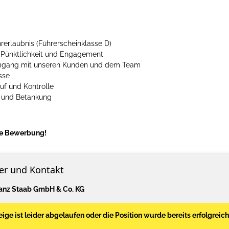
erlaubnis (Führerscheinklasse D)
, Pünktlichkeit und Engagement
Umgang mit unseren Kunden und dem Team
sse
uf und Kontrolle
 und Betankung
hre Bewerbung!
er und Kontakt
anz Staab GmbH & Co. KG
ige ist leider abgelaufen oder die Position wurde bereits erfolgreich