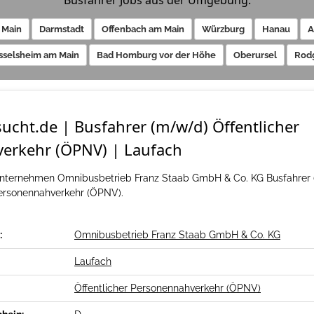
Busfahrer Jobs aus der Umgebung:
 Main
Darmstadt
Offenbach am Main
Würzburg
Hanau
A
sselsheim am Main
Bad Homburg vor der Höhe
Oberursel
Rod
ucht.de | Busfahrer (m/w/d) Öffentlicher
erkehr (ÖPNV) | Laufach
Unternehmen Omnibusbetrieb Franz Staab GmbH & Co. KG Busfahrer 
Personennahverkehr (ÖPNV).
:
Omnibusbetrieb Franz Staab GmbH & Co. KG
Laufach
Öffentlicher Personennahverkehr (ÖPNV)