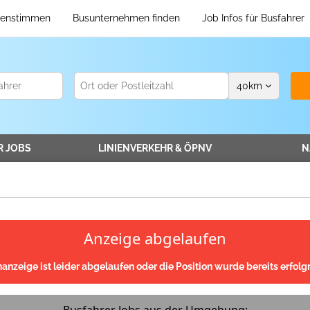
enstimmen
Busunternehmen finden
Job Infos für Busfahrer
40
km
R
JOBS
LINIENVERKEHR
& ÖPNV
N
Anzeige abgelaufen
nanzeige ist leider abgelaufen oder die Position wurde bereits erfolgr