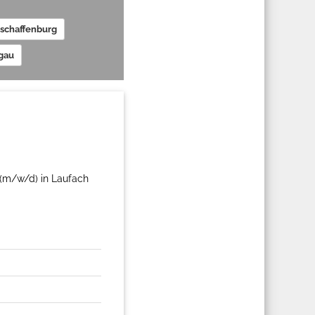
schaffenburg
gau
(m/w/d) in Laufach