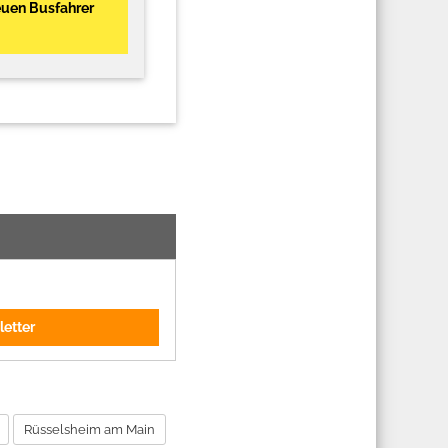
euen Busfahrer
letter
Rüsselsheim am Main