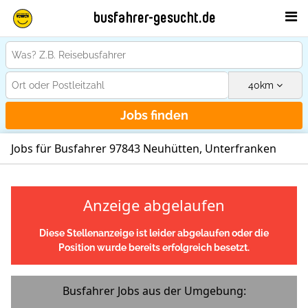
busfahrer-gesucht.de
40
km
Jobs finden
Jobs für Busfahrer 97843 Neuhütten, Unterfranken
Anzeige abgelaufen
Diese Stellenanzeige ist leider abgelaufen oder die
Position wurde bereits erfolgreich besetzt.
Busfahrer Jobs aus der Umgebung: