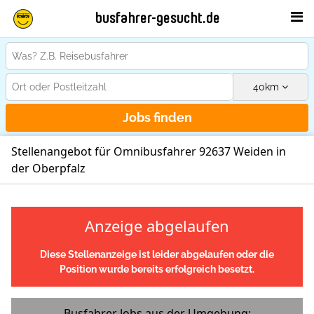
busfahrer-gesucht.de
40
km
Jobs finden
Stellenangebot für Omnibusfahrer 92637 Weiden in
der Oberpfalz
Anzeige abgelaufen
Diese Stellenanzeige ist leider abgelaufen oder die
Position wurde bereits erfolgreich besetzt.
Busfahrer Jobs aus der Umgebung: