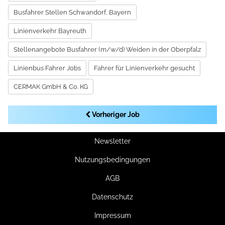
Busfahrer Stellen Schwandorf, Bayern
Linienverkehr Bayreuth
Stellenangebote Busfahrer (m/w/d) Weiden in der Oberpfalz
Linienbus Fahrer Jobs
Fahrer für Linienverkehr gesucht
CERMAK GmbH & Co. KG
Vorheriger Job
Newsletter
Nutzungsbedingungen
AGB
Datenschutz
Impressum