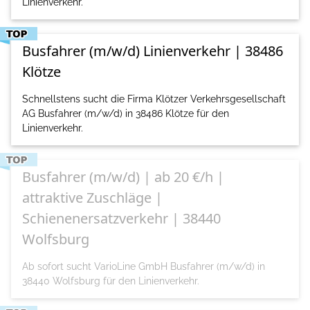
Linienverkehr.
Busfahrer (m/w/d) Linienverkehr | 38486
Klötze
Schnellstens sucht die Firma Klötzer Verkehrsgesellschaft
AG Busfahrer (m/w/d) in 38486 Klötze für den
Linienverkehr.
Busfahrer (m/w/d) | ab 20 €/h |
attraktive Zuschläge |
Schienenersatzverkehr | 38440
Wolfsburg
Ab sofort sucht VarioLine GmbH Busfahrer (m/w/d) in
38440 Wolfsburg für den Linienverkehr.