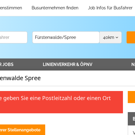
enstimmen
Busunternehmen finden
Job Infos für Busfahrer
40
km
R
JOBS
LINIENVERKEHR
& ÖPNV
N
tenwalde Spree
 geben Sie eine Postleitzahl oder einen Ort
hrer Stellenangebote
V