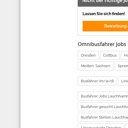
Nicht der richtige J
Lassen Sie sich finden!
Bewerbung a
Omnibusfahrer Jobs
Dresden
Cottbus
H
Meißen, Sachsen
Sprem
Busfahrer (m/w/d)
Lin
Busfahrer Jobs Lauchham
Busfahrer gesucht Lauch
Busfahrer Stellen Lauch
Linienverkehr Dresden