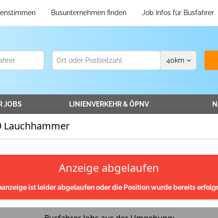
enstimmen
Busunternehmen finden
Job Infos für Busfahrer
40
km
R
JOBS
LINIENVERKEHR
& ÖPNV
N
79 Lauchhammer
Anzeige abgelaufen
nanzeige ist leider abgelaufen oder die Position wurde bereits erfolgr