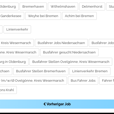
 Oldenburg
Bremerhaven
Wilhelmshaven
Delmenhorst
Stu
Ganderkesee
Weyhe bei Bremen
Achim bei Bremen
Linienverkehr
, Kreis Wesermarsch
Busfahrer Jobs Niedersachsen
Busfahrer Jo
nne, Kreis Wesermarsch
Busfahrer gesucht Niedersachsen
urg in Oldenburg
Busfahrer Stellen Ovelgönne, Kreis Wesermarsch
achsen
Busfahrer Stellen Bremerhaven
Linienverkehr Bremen
r (m/w/d) Ovelgönne, Kreis Wesermarsch
Bus Fahrer Jobs
Fahrer 
ons Krahl
Vorheriger Job