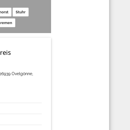
orst
Stuhr
Bremen
reis
n 26939 Ovelgönne,