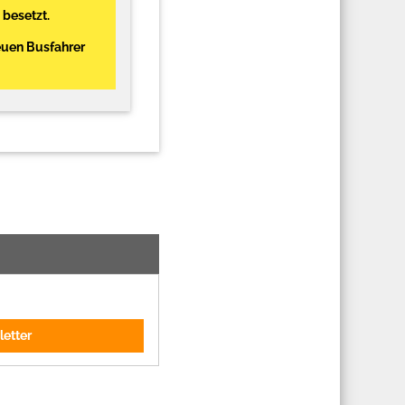
 besetzt.
euen Busfahrer
letter