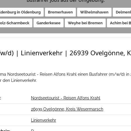
Busfahrer Jobs aus der Umgebung:
ldenburg in Oldenburg
Bremerhaven
Wilhelmshaven
Delmenh
holz-Scharmbeck
Ganderkesee
Weyhe bei Bremen
Achim bei 
w/d) | Linienverkehr | 26939 Ovelgönne, K
irma Nordseetourist - Reisen Alfons Krahl einen Busfahrer (m/w/d) i
 den Linienverkehr.
:
Nordseetourist - Reisen Alfons Krahl
26939 Ovelgönne, Kreis Wesermarsch
Linienverkehr