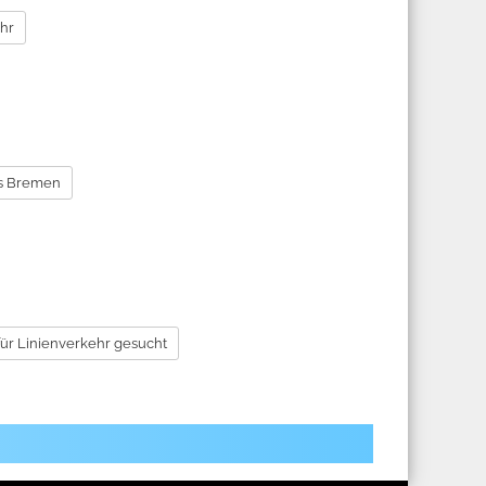
hr
bs Bremen
für Linienverkehr gesucht