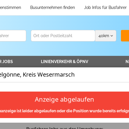
enstimmen
Busunternehmen finden
Job Infos für Busfahrer
40
km
R
JOBS
LINIENVERKEHR
& ÖPNV
N
elgönne, Kreis Wesermarsch
Anzeige abgelaufen
nanzeige ist leider abgelaufen oder die Position wurde bereits erfolgr