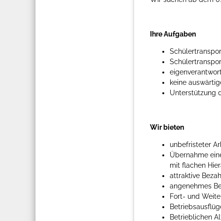
Ihre Aufgaben
Schülertranspo
Schülertranspo
eigenverantwort
keine auswärti
Unterstützung d
Wir bieten
unbefristeter Ar
Übernahme eine
mit flachen Hi
attraktive Beza
angenehmes Bet
Fort- und Weit
Betriebsausflü
Betrieblichen 