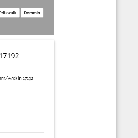
Pritzwalk
Demmin
 17192
(m/w/d) in 17192