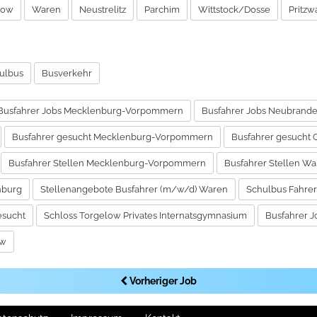
row
Waren
Neustrelitz
Parchim
Wittstock/Dosse
Pritzw
ulbus
Busverkehr
Busfahrer Jobs Mecklenburg-Vorpommern
Busfahrer Jobs Neubrand
Busfahrer gesucht Mecklenburg-Vorpommern
Busfahrer gesucht 
Busfahrer Stellen Mecklenburg-Vorpommern
Busfahrer Stellen W
nburg
Stellenangebote Busfahrer (m/w/d) Waren
Schulbus Fahrer
esucht
Schloss Torgelow Privates Internatsgymnasium
Busfahrer 
ow
Vorheriger Job