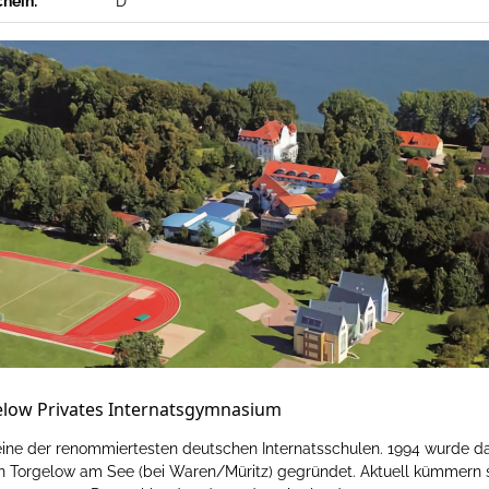
chein:
D
elow Privates Internatsgymnasium
eine der renommiertesten deutschen Internatsschulen. 1994 wurde d
n Torgelow am See (bei Waren/Müritz) gegründet. Aktuell kümmern s