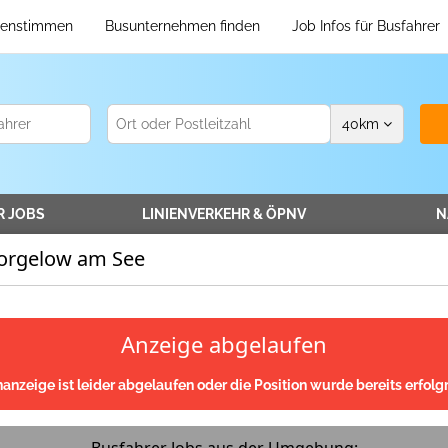
enstimmen
Busunternehmen finden
Job Infos für Busfahrer
40
km
R
JOBS
LINIENVERKEHR
& ÖPNV
N
Torgelow am See
Anzeige abgelaufen
nanzeige ist leider abgelaufen oder die Position wurde bereits erfolgr