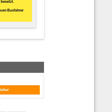
 besetzt.
euen Busfahrer
letter