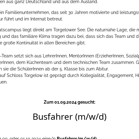
nen aus ganz Deutschland und aus dem Ausland.
ein Familienunternehmen, das seit 30 Jahren motivierte und leistungs
r führt und im Internat betreut.
atscampus liegt direkt am Torgelower See. Die naturnahe Lage, die
 und das familiäre Klima tragen dazu bei, dass sich das Team und d
 große Kontinuität in allen Bereichen gibt.
Team setzt sich aus LehrerInnen, MentorInnen (ErzieherInnen, Sozia
terInnen, dem Küchenteam und dem technischen Team zusammen. G
 sie die SchülerInnen ab der 5. Klasse bis zum Abitur.
f Schloss Torgelow ist geprägt durch Kollegialität, Engagement, Hil
uen.
Zum 01.09.2024 gesucht:
Busfahrer (m/w/d)
.09. oder 01.10.2024 eine/n
Busfahrer (m/w/d)
.