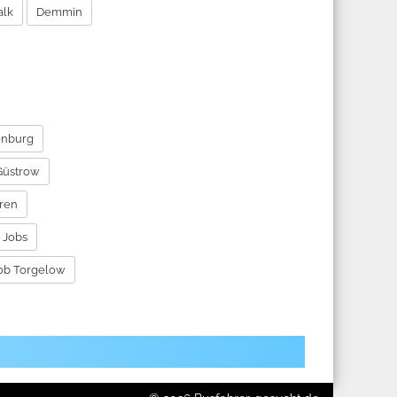
alk
Demmin
enburg
Güstrow
aren
 Jobs
Job Torgelow