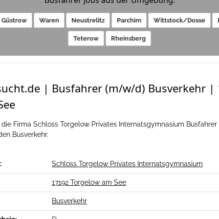
Busfahrer Jobs aus der Umgebung:
Güstrow
Waren
Neustrelitz
Parchim
Wittstock/Dosse
Teterow
Rheinsberg
sucht.de | Busfahrer (m/w/d) Busverkehr |
See
 die Firma Schloss Torgelow Privates Internatsgymnasium Busfahrer 
den Busverkehr.
:
Schloss Torgelow Privates Internatsgymnasium
17192 Torgelow am See
Busverkehr