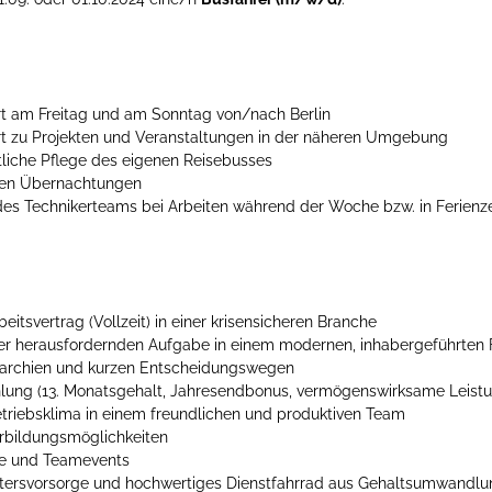
rt am Freitag und am Sonntag von/nach Berlin
rt zu Projekten und Veranstaltungen in der näheren Umgebung
liche Pflege des eigenen Reisebusses
gen Übernachtungen
es Technikerteams bei Arbeiten während der Woche bzw. in Ferienze
beitsvertrag (Vollzeit) in einer krisensicheren Branche
r herausfordernden Aufgabe in einem modernen, inhabergeführten
erarchien und kurzen Entscheidungswegen
hlung (13. Monatsgehalt, Jahresendbonus, vermögenswirksame Leistu
riebsklima in einem freundlichen und produktiven Team
erbildungsmöglichkeiten
ge und Teamevents
Altersvorsorge und hochwertiges Dienstfahrrad aus Gehaltsumwandl