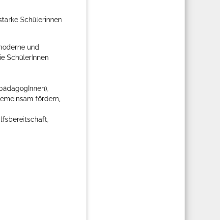
starke Schülerinnen
 moderne und
ie SchülerInnen
lpädagogInnen),
emeinsam fördern,
fsbereitschaft,