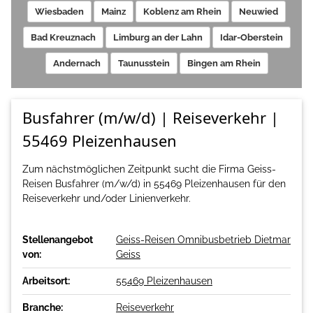
Wiesbaden
Mainz
Koblenz am Rhein
Neuwied
Bad Kreuznach
Limburg an der Lahn
Idar-Oberstein
Andernach
Taunusstein
Bingen am Rhein
Busfahrer (m/w/d) | Reiseverkehr |
55469 Pleizenhausen
Zum nächstmöglichen Zeitpunkt sucht die Firma Geiss-
Reisen Busfahrer (m/w/d) in 55469 Pleizenhausen für den
Reiseverkehr und/oder Linienverkehr.
Stellenangebot
Geiss-Reisen Omnibusbetrieb Dietmar
von:
Geiss
Arbeitsort:
55469 Pleizenhausen
Branche:
Reiseverkehr