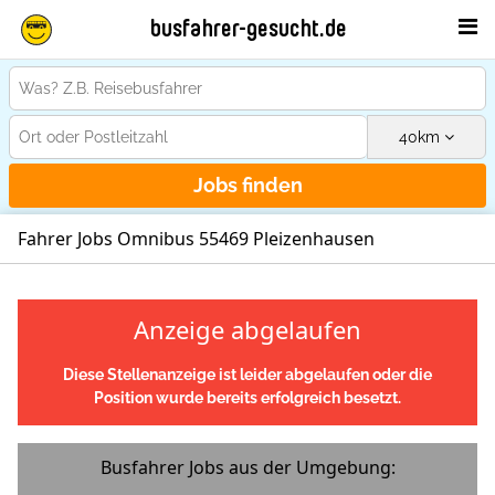
busfahrer-gesucht.de
40
km
Jobs finden
Fahrer Jobs Omnibus 55469 Pleizenhausen
Anzeige abgelaufen
Diese Stellenanzeige ist leider abgelaufen oder die
Position wurde bereits erfolgreich besetzt.
Busfahrer Jobs aus der Umgebung: