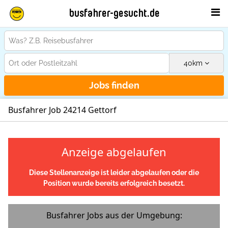
busfahrer-gesucht.de
40
km
Jobs finden
Busfahrer Job 24214 Gettorf
Anzeige abgelaufen
Diese Stellenanzeige ist leider abgelaufen oder die
Position wurde bereits erfolgreich besetzt.
Busfahrer Jobs aus der Umgebung: