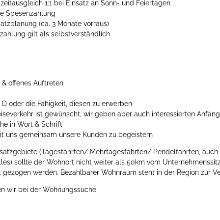
izeitausgleich 1:1 bei Einsatz an Sonn- und Feiertagen
ge Spesenzahlung
nsatzplanung (ca. 3 Monate vorraus)
zahlung gilt als selbstverständlich
 & offenes Auftreten
. D oder die Fähigkeit, diesen zu erwerben
iseverkehr ist gewünscht, wir geben aber auch interessierten Anfän
e in Wort & Schrift
mit uns gemeinsam unsere Kunden zu begeistern
nsatzgebiete (Tagesfahrten/ Mehrtagesfahrten/ Pendelfahrten, auch
lles) sollte der Wohnort nicht weiter als 50km vom Unternehmenssitz
t gezogen werden. Bezahlbarer Wohnraum steht in der Region zur V
zen wir bei der Wohnungssuche.