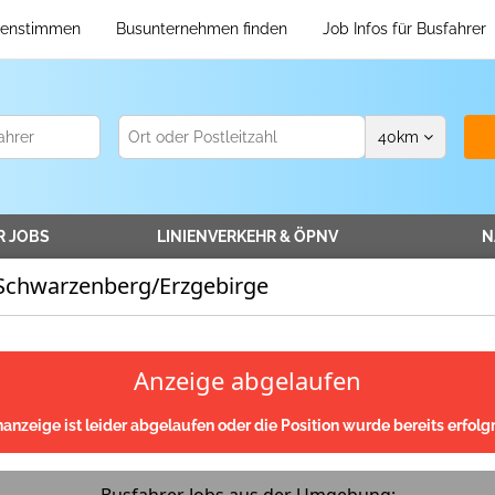
enstimmen
Busunternehmen finden
Job Infos für Busfahrer
40
km
R
JOBS
LINIENVERKEHR
& ÖPNV
N
 Schwarzenberg/Erzgebirge
Anzeige abgelaufen
nanzeige ist leider abgelaufen oder die Position wurde bereits erfolgr