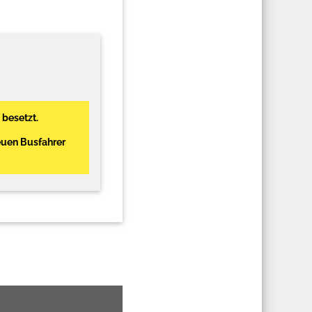
 besetzt.
euen Busfahrer