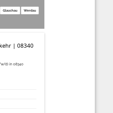
Glauchau
Werdau
rkehr | 08340
w/d) in 08340