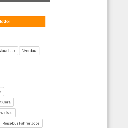
letter
Glauchau
Werdau
z
t Gera
Zwickau
Reisebus Fahrer Jobs