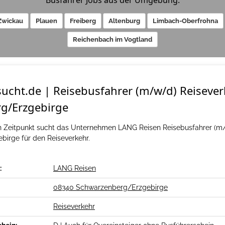
Busfahrer Jobs aus der Umgebung:
Zwickau
Plauen
Freiberg
Altenburg
Limbach-Oberfrohna
Reichenbach im Vogtland
ucht.de | Reisebusfahrer (m/w/d) Reiseve
g/Erzgebirge
 Zeitpunkt sucht das Unternehmen LANG Reisen Reisebusfahrer (m/
irge für den Reiseverkehr.
:
LANG Reisen
08340 Schwarzenberg/Erzgebirge
Reiseverkehr