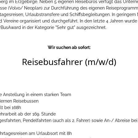
berg im Erzgebirge. Neben 5 eigenen Reisebüros verfügt das Untern
sebusse (Volvo/ Neoplan) zur Durchführung des eigenen Reiseprogram
tagesreisen, Urlaubstransfere und Schiffsbegleitungen. In geringe
d Vereine organisiert und durchgeführt. In den letzte 4 Jahren wurd
BusAward in der Kategorie "Sehr gut" ausgezeichnet.
Wir suchen ab sofort:
Reisebusfahrer (m/w/d)
te Anstellung in einem starken Team
dernen Reisebussen
lt bei 168h
hrarbeit ab der 169. Stunde
sfahrten, Pendelfahrten (auch als 2. Fahrer) sowie An-/ Abreise be
rtagesreisen am Urlaubsort mit 8h