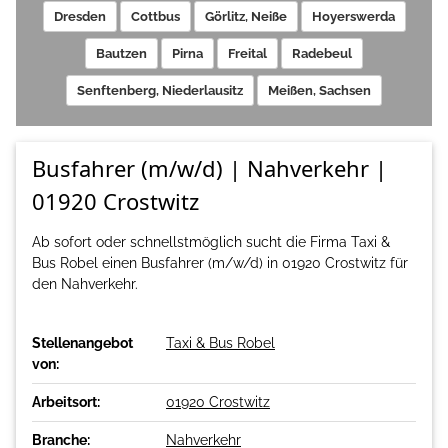
Dresden
Cottbus
Görlitz, Neiße
Hoyerswerda
Bautzen
Pirna
Freital
Radebeul
Senftenberg, Niederlausitz
Meißen, Sachsen
Busfahrer (m/w/d) | Nahverkehr |
01920 Crostwitz
Ab sofort oder schnellstmöglich sucht die Firma Taxi &
Bus Robel einen Busfahrer (m/w/d) in 01920 Crostwitz für
den Nahverkehr.
Stellenangebot
Taxi & Bus Robel
von:
Arbeitsort:
01920 Crostwitz
Branche:
Nahverkehr