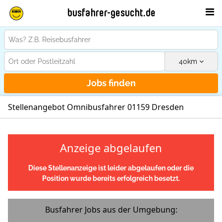
busfahrer-gesucht.de
40
km
Jobs finden
Stellenangebot Omnibusfahrer 01159 Dresden
Anzeige abgelaufen
Diese Stellenanzeige ist leider abgelaufen oder die
Position wurde bereits erfolgreich besetzt.
Busfahrer Jobs aus der Umgebung: