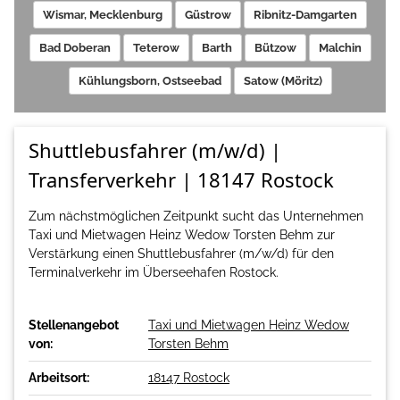
Wismar, Mecklenburg
Güstrow
Ribnitz-Damgarten
Bad Doberan
Teterow
Barth
Bützow
Malchin
Kühlungsborn, Ostseebad
Satow (Möritz)
Shuttlebusfahrer (m/w/d) |
Transferverkehr | 18147 Rostock
Zum nächstmöglichen Zeitpunkt sucht das Unternehmen
Taxi und Mietwagen Heinz Wedow Torsten Behm zur
Verstärkung einen Shuttlebusfahrer (m/w/d) für den
Terminalverkehr im Überseehafen Rostock.
Stellenangebot
Taxi und Mietwagen Heinz Wedow
von:
Torsten Behm
Arbeitsort:
18147 Rostock