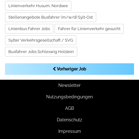
Linienverkehr Husum, Nordsee
Stellenangebote Busfahrer (m/w/d) Sylt-Ost
Linienbus Fahrer Jobs
Fahrer für Linienverkehr gesucht
Sylter Verkehrsgesellschaft / SVG
Busfahrer Jobs Schleswig Holstein
Vorheriger Job
Newsletter
Nutzungsbedingungen
AGB
Datenschutz
Impressum