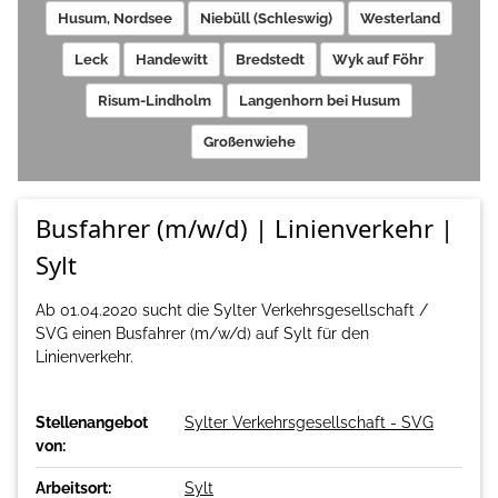
Husum, Nordsee
Niebüll (Schleswig)
Westerland
Leck
Handewitt
Bredstedt
Wyk auf Föhr
Risum-Lindholm
Langenhorn bei Husum
Großenwiehe
Busfahrer (m/w/d) | Linienverkehr |
Sylt
Ab 01.04.2020 sucht die Sylter Verkehrsgesellschaft /
SVG einen Busfahrer (m/w/d) auf Sylt für den
Linienverkehr.
Stellenangebot
Sylter Verkehrsgesellschaft - SVG
von:
Arbeitsort:
Sylt