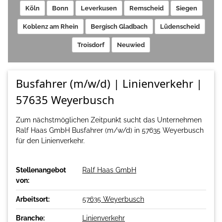
Köln
Bonn
Leverkusen
Remscheid
Siegen
Koblenz am Rhein
Bergisch Gladbach
Lüdenscheid
Troisdorf
Neuwied
Busfahrer (m/w/d) | Linienverkehr |
57635 Weyerbusch
Zum nächstmöglichen Zeitpunkt sucht das Unternehmen
Ralf Haas GmbH Busfahrer (m/w/d) in 57635 Weyerbusch
für den Linienverkehr.
Stellenangebot
Ralf Haas GmbH
von:
Arbeitsort:
57635 Weyerbusch
Branche:
Linienverkehr